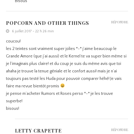
Bisous
POPCORN AND OTHER THINGS
RÉPONDRE
6 juillet 2017 - 22 h 26 min
coucou!
les 2 teintes sont vraiment super jolies *-* j’aime beaucoup le
Grande Amore (que j’ai aussi) et le Kernel te va super bien même si
je l’imaginais plus claire! et du coup je suis du même avis que toi
ahaha je trouve la tenue géniale et le confort aussi! mais je n’ai
toujours pas testé les Huda pour pouvoir comparer héhé! Je vais
faire ma revue bientôt promis
je pense m’acheter Rumors et Roses perso *-* je les trouve
superbe!
bisous!
LETTY CRAPETTE
RÉPONDRE