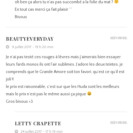
oh ben ça alors tu n’as pas succombé a la folie du mat ?
En tout cas merci ça fait plaisir ^^
Bisous
BEAUTYEVERYDAY
RÉPONDRE
9 juillet 2017 - 19 h 20 min
Je n’ai pas testé ces rouges à lèvres mais j’aimerais bien essayer
leurs fards monos ils ont l’air sublimes. J’adore les deux teintes, je
comprends que le Grande Amore soit ton favori, qu’est ce qu’il est
joli !!
le prix est raisonnable, c’est sur que les Huda sont les meilleurs
mais le prix n’est pas le même aussi ça pique
Gros bisous <3
LETTY CRAPETTE
RÉPONDRE
24 juillet 2017 - 17 h 19 min