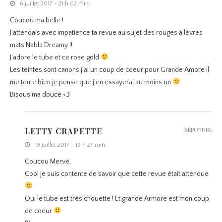
6 juillet 2017 - 21 h 02 min
Coucou ma belle !
J’attendais avec impatience ta revue au sujet des rouges à lèvres
mats Nabla Dreamy !!
J’adore le tube et ce rose gold
Les teintes sont canons j’ai un coup de coeur pour Grande Amore il
me tente bien je pense que j’en essayerai au moins un
Bisous ma douce <3
LETTY CRAPETTE
RÉPONDRE
19 juillet 2017 - 19 h 27 min
Coucou Mervé,
Cool je suis contente de savoir que cette revue était attendue
Oui le tube est très chouette ! Et grande Armore est mon coup
de coeur