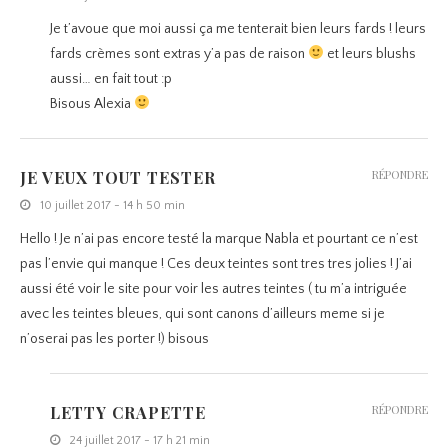
Je t’avoue que moi aussi ça me tenterait bien leurs fards ! leurs
fards crèmes sont extras y’a pas de raison
et leurs blushs
aussi… en fait tout :p
Bisous Alexia
JE VEUX TOUT TESTER
RÉPONDRE
10 juillet 2017 - 14 h 50 min
Hello ! Je n’ai pas encore testé la marque Nabla et pourtant ce n’est
pas l’envie qui manque ! Ces deux teintes sont tres tres jolies ! J’ai
aussi été voir le site pour voir les autres teintes ( tu m’a intriguée
avec les teintes bleues, qui sont canons d’ailleurs meme si je
n’oserai pas les porter !) bisous
LETTY CRAPETTE
RÉPONDRE
24 juillet 2017 - 17 h 21 min