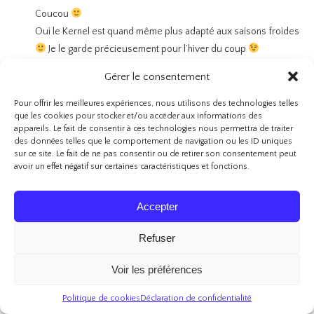
Coucou
Oui le Kernel est quand même plus adapté aux saisons froides
Je le garde précieusement pour l’hiver du coup
Bisous
Gérer le consentement
Pour offrir les meilleures expériences, nous utilisons des technologies telles
PAARADISE OF BEAUTY
RÉPONDRE
que les cookies pour stocker et/ou accéder aux informations des
appareils. Le fait de consentir à ces technologies nous permettra de traiter
13 juillet 2017 - 20 h 52 min
des données telles que le comportement de navigation ou les ID uniques
sur ce site. Le fait de ne pas consentir ou de retirer son consentement peut
Coucou ma belle !
avoir un effet négatif sur certaines caractéristiques et fonctions.
Olalala mais tu es vraiment une vilaine tentatrice ! A chaque fois que
tu parles de Nabla j’ai envie de craquer. J’aime trop le packaging des
Accepter
boites, il est trop sympa. Les couleurs sont superbes et te
correspondent bien. Une préférence pour Kernel j’aime trop !! Rien
Refuser
ne détrône les Huda Beauty je les collectionne
Bisous bisous <3
Voir les préférences
Politique de cookies
Déclaration de confidentialité