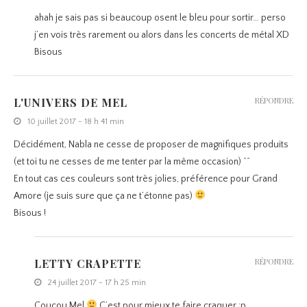
ahah je sais pas si beaucoup osent le bleu pour sortir… perso
j’en vois très rarement ou alors dans les concerts de métal XD
Bisous
L'UNIVERS DE MEL
RÉPONDRE
10 juillet 2017 - 18 h 41 min
Décidément, Nabla ne cesse de proposer de magnifiques produits
(et toi tu ne cesses de me tenter par la même occasion) ^^
En tout cas ces couleurs sont très jolies, préférence pour Grand
Amore (je suis sure que ça ne t’étonne pas)
Bisous !
LETTY CRAPETTE
RÉPONDRE
24 juillet 2017 - 17 h 25 min
Coucou Mel
C’est pour mieux te faire craquer :p