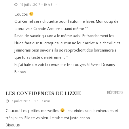
19 juillet 2017 - 19 h 31 min
Coucou
Oui Kernel sera chouette pour l’automne hiver. Mon coup de
coeur va a Grande Armore quand même ^^
Ravie de savoir qu »on a le même avis ! Et franchement les
Huda faut que tu craques, aucun ne leur arrive a la cheville et
j’aimerais bien savoir s’ils se rapprochent des bareminerals
que tu as testé dernièrement ^^
Et j’ai hate de voir ta revue sur tes rouges à lèvres Dreamy
Bisous
LES CONFIDENCES DE LIZZIE
RÉPONDRE
7 juillet 2017 - 8 h 54 min
Coucou! Les petites merveilles
Les teintes sont lumineuses et
très jolies. Elle te va bien. Le tube est juste canon.
Bisouus