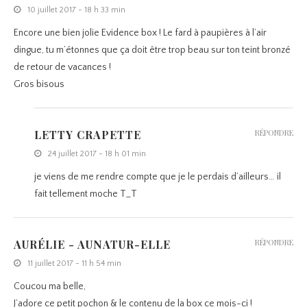
10 juillet 2017 - 18 h 33 min
Encore une bien jolie Evidence box ! Le fard à paupières à l’air
dingue, tu m’étonnes que ça doit être trop beau sur ton teint bronzé
de retour de vacances !
Gros bisous
LETTY CRAPETTE
RÉPONDRE
24 juillet 2017 - 18 h 01 min
je viens de me rendre compte que je le perdais d’ailleurs… il
fait tellement moche T_T
AURÉLIE - AUNATUR-ELLE
RÉPONDRE
11 juillet 2017 - 11 h 54 min
Coucou ma belle,
J’adore ce petit pochon & le contenu de la box ce mois-ci !