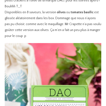
petits crackers à l’olive de la marque DAO, pour les soirées apéro !
Bouhhh T_T
Disponibles en 8 saveurs, la version
olives
ou
tomates basilic
est
glissée aléatoirement dans les box. Dommage que nous n’ayons
pas pu choisir, comme avec le maquillage. Mr Crapette n’a pas voulu
goûter cette version aux olives. Ça m’en a fait un peu plus à manger
pour le coup :p