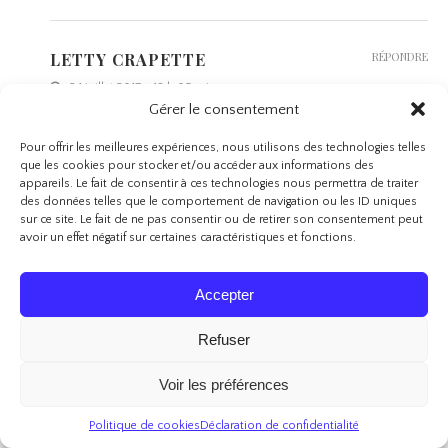
LETTY CRAPETTE
RÉPONDRE
24 juillet 2017 - 18 h 05 min
Gérer le consentement
Coucou Mara,
J’espère pour toi très vite
Pour offrir les meilleures expériences, nous utilisons des technologies telles
que les cookies pour stocker et/ou accéder aux informations des
Bisous
appareils. Le fait de consentir à ces technologies nous permettra de traiter
des données telles que le comportement de navigation ou les ID uniques
sur ce site. Le fait de ne pas consentir ou de retirer son consentement peut
avoir un effet négatif sur certaines caractéristiques et fonctions.
PAARADISE OF BEAUTY
RÉPONDRE
13 juillet 2017 - 20 h 53 min
Accepter
Une sélection hyper sympa pour l’été ! J’aime trop la découvrir sur
ton blog tous les mois
Refuser
Bisous bisous ma belle <3
Voir les préférences
Politique de cookies
Déclaration de confidentialité
LETTY CRAPETTE
RÉPONDRE