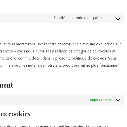
Finalité en attente d’enquête
Consent
to
service
nous vous montrerons une fenêtre contextuelle avec une explication sur
divers
érences » vous nous autorisez à utiliser les catégories de cookies et
ntextuelle, comme décrit dans la présente politique de cookies. Vous
eur, mais veuillez noter que notre site web pourrait ne plus fonctionner
ement
Toujours activé
les cookies
imer automatiquement ou manuellement les cookies. Vous pouvez