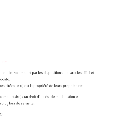
l.com
lectuelle, notamment par les dispositions des articles L111-1 et
écrite.
 citées, etc.) est la propriété de leurs propriétaires
ue commentaire)a un droit d’accès, de modification et
blog lors de sa visite.
te
.