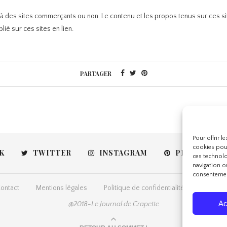
t à des sites commerçants ou non. Le contenu et les propos tenus sur ces sit
ié sur ces sites en lien.
PARTAGER
Pour offrir l
cookies pour
K
TWITTER
INSTAGRAM
PINTEREST
ces technolo
navigation ou
consentement
ontact
Mentions légales
Politique de confidentialité
Politiqu
Ac
@2018-Le Journal de Crapette