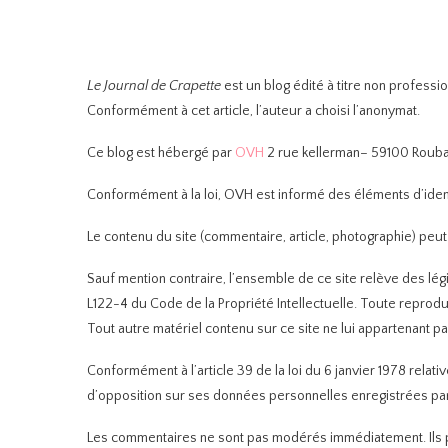
Le Journal de Crapette
est un blog édité à titre non profession
Conformément à cet article, l’auteur a choisi l’anonymat.
Ce blog est hébergé par
OVH
2 rue kellerman– 59100 Rouba
Conformément à la loi, OVH est informé des éléments d’ident
Le contenu du site (commentaire, article, photographie) peut f
Sauf mention contraire, l’ensemble de ce site relève des législ
L122-4 du Code de la Propriété Intellectuelle. Toute reprodu
Tout autre matériel contenu sur ce site ne lui appartenant p
Conformément à l’article 39 de la loi du 6 janvier 1978 relati
d’opposition sur ses données personnelles enregistrées par l
Les commentaires ne sont pas modérés immédiatement. Ils p