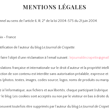
MENTIONS LÉGALES
nel au sens de l’article 6, III, 2° de la loi 2004-575 du 21 juin 2004.
ix – France
ification de l’auteur du blog
Le Journal de Crapette
.
aire l’objet d’une réclamation à l’email suivant :
lejournaldecrapette@gmai
ations française et internationale sur le droit d’auteur et la propriété intel
ction de son contenu est interdite sans autorisation préalable, expresse et 
as (photos, textes, images, codes source, logos, noms de produits ou marques
ve à l’informatique, aux fichiers et aux libertés, chaque participant (rubriq
e blog. Les cookies sont acceptés ou non par le visiteur en bas à droite du 
euvent toutefois être supprimés par l’auteur du blog
Le Journal de Crapet