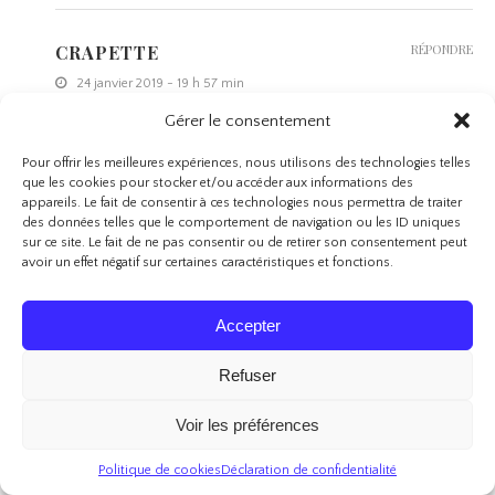
CRAPETTE
RÉPONDRE
24 janvier 2019 - 19 h 57 min
Gérer le consentement
Coucou Mel,
Pourtant je ne suis jamais très compliquée niveau odeurs mais
Pour offrir les meilleures expériences, nous utilisons des technologies telles
là je peux pas j’avoue
que les cookies pour stocker et/ou accéder aux informations des
Bisous
appareils. Le fait de consentir à ces technologies nous permettra de traiter
des données telles que le comportement de navigation ou les ID uniques
sur ce site. Le fait de ne pas consentir ou de retirer son consentement peut
avoir un effet négatif sur certaines caractéristiques et fonctions.
JENNIFER
RÉPONDRE
21 janvier 2019 - 6 h 57 min
Accepter
coucou
Refuser
je t’avoue que je ne connaissais pas du tout, merci pour la
découverte.
Voir les préférences
Ces petits formats sont très mignons, sans parler de tes photos.
Très bel article.
Politique de cookies
Déclaration de confidentialité
Bisous