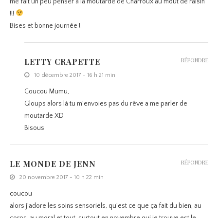
me fait un peu penser à la moutarde de Charroux au moût de raisin
!!!
Bises et bonne journée !
LETTY CRAPETTE
RÉPONDRE
10 décembre 2017 - 16 h 21 min
Coucou Mumu,
Gloups alors là tu m’envoies pas du rêve a me parler de
moutarde XD
Bisous
LE MONDE DE JENN
RÉPONDRE
20 novembre 2017 - 10 h 22 min
coucou
alors j’adore les soins sensoriels, qu’est ce que ça fait du bien, au