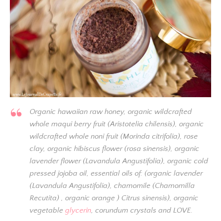
Organic hawaiian raw honey, organic wildcrafted
whole maqui berry fruit (Aristotelia chilensis), organic
wildcrafted whole noni fruit (Morinda citrifolia), rose
clay, organic hibiscus flower (rosa sinensis), organic
lavender flower (Lavandula Angustifolia), organic cold
pressed jojoba oil, essential oils of: (organic lavender
(Lavandula Angustifolia), chamomile (Chamomilla
Recutita) , organic orange ) Citrus sinensis), organic
vegetable
glycerin
, corundum crystals and LOVE.