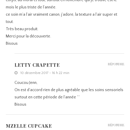
corps, au moral et tout, surtout en novembre qui je trouve est le
mois le plus triste de l’année.
ce soin m’a l’air vraiment canon, j’adore, la texture a l’air super et
tout.
Très beau produit.
Merci pour la découverte.
Bisous
LETTY CRAPETTE
RÉPONDRE
10 décembre 2017 - 16 h 22 min
Coucou Jenn,
On est d’accord rien de plus agréable que les soins sensoriels
surtout en cette période de l’année ^^
Bisous
MZELLE CUPCAKE
RÉPONDRE