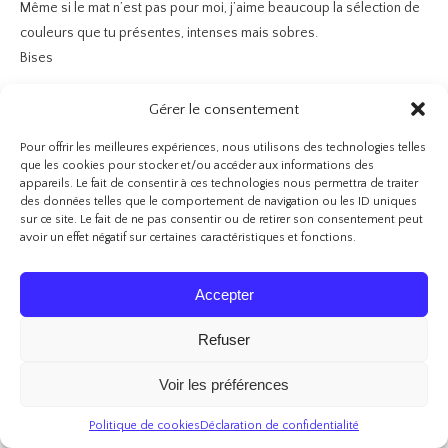
Même si le mat n’est pas pour moi, j’aime beaucoup la sélection de
couleurs que tu présentes, intenses mais sobres.
Bises
Gérer le consentement
ANGELIQUEBT2M
RÉPONDRE
Pour offrir les meilleures expériences, nous utilisons des technologies telles
25 novembre 2017 - 10 h 38 min
que les cookies pour stocker et/ou accéder aux informations des
appareils. Le fait de consentir à ces technologies nous permettra de traiter
Coucou, j’adore beaucoup ton article, je ne connaissais pas
des données telles que le comportement de navigation ou les ID uniques
vraiment les produits mais ils me tentent énormément car je suis
sur ce site. Le fait de ne pas consentir ou de retirer son consentement peut
avoir un effet négatif sur certaines caractéristiques et fonctions.
une grande fan des rouges à lèvres mat.
Accepter
LULU12
RÉPONDRE
Refuser
13 juin 2019 - 23 h 08 min
Je les trouvent nuls perso je préfère et de loin les mattes ink de
Voir les préférences
maybelline , les golden roses ne sont pas sans transfert même 2h
Politique de cookies
Déclaration de confidentialité
après… et perso il va se mettre dans les plis et je dois passer