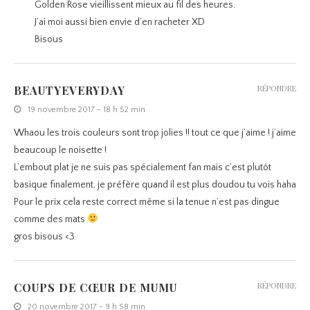
Golden Rose vieillissent mieux au fil des heures.
J’ai moi aussi bien envie d’en racheter XD
Bisous
BEAUTYEVERYDAY
RÉPONDRE
19 novembre 2017 - 18 h 52 min
Whaou les trois couleurs sont trop jolies !! tout ce que j’aime ! j’aime
beaucoup le noisette !
L’embout plat je ne suis pas spécialement fan mais c’est plutôt
basique finalement, je préfère quand il est plus doudou tu vois haha
Pour le prix cela reste correct même si la tenue n’est pas dingue
comme des mats
gros bisous <3
COUPS DE CŒUR DE MUMU
RÉPONDRE
20 novembre 2017 - 9 h 58 min