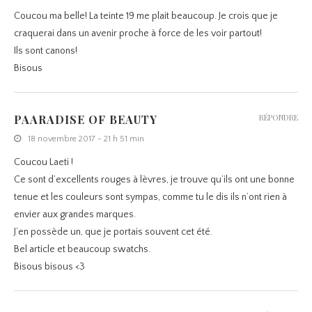
Coucou ma belle! La teinte 19 me plait beaucoup. Je crois que je
craquerai dans un avenir proche à force de les voir partout!
Ils sont canons!
Bisous
PAARADISE OF BEAUTY
RÉPONDRE
18 novembre 2017 - 21 h 51 min
Coucou Laeti !
Ce sont d’excellents rouges à lèvres, je trouve qu’ils ont une bonne
tenue et les couleurs sont sympas, comme tu le dis ils n’ont rien à
envier aux grandes marques.
J’en possède un, que je portais souvent cet été.
Bel article et beaucoup swatchs.
Bisous bisous <3