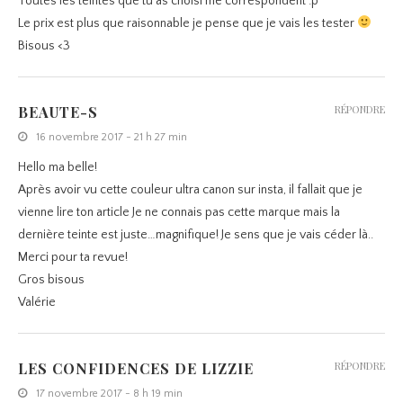
Toutes les teintes que tu as choisi me correspondent :p
Le prix est plus que raisonnable je pense que je vais les tester
Bisous <3
BEAUTE-S
RÉPONDRE
16 novembre 2017 - 21 h 27 min
Hello ma belle!
Après avoir vu cette couleur ultra canon sur insta, il fallait que je
vienne lire ton article Je ne connais pas cette marque mais la
dernière teinte est juste…magnifique! Je sens que je vais céder là..
Merci pour ta revue!
Gros bisous
Valérie
LES CONFIDENCES DE LIZZIE
RÉPONDRE
17 novembre 2017 - 8 h 19 min