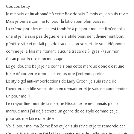
Coucou Letty,
Je me suis enfin abonnée à cette Box depuis 2 mois et j’en suis ravie
Mais je pense comme toi pour la lotion pamplemousse…
La crème pour les mains est tombée à pic pour moi car il m’en fallait
une et je ne suis pas déçue, elle s’étale bien, sent divinement bon,
pénètre vite et ne fait pas de traces si on se sert de son téléphone
comme je le fais maintenant, aucune trace de (« gras ») sur mon
écran pour écrire mon message.
Le gel douche Baija je ne connais pas cette marque donc c’est une
belle découverte depuis le temps que j’entends parler…
Le stylo gel anti-imperfections de Lady Green, je suis ravie de
l’avoir eu ma fille venait de m’en demander et je vais en commander
un pour moi !!
Le crayon liner noir de la marque Elissance, je ne connais pas la
marque mais j’ai déjà acheté un genre de ce stylo comme ça je
pourrais me faire une idée .
Voilà, pour moi ma 2ème Box et j’en suis ravie et je te remercie car
c’est grâce à toi que j’ai fait la connaissance de cette Box, je m’y suis