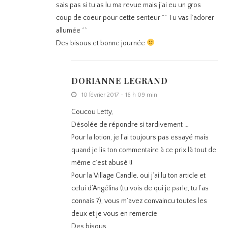
sais pas si tu as lu ma revue mais j’ai eu un gros
coup de coeur pour cette senteur ^^ Tu vas l’adorer
allumée ^^
Des bisous et bonne journée
DORIANNE LEGRAND
10 février 2017 - 16 h 09 min
Coucou Letty,
Désolée de répondre si tardivement …
Pour la lotion, je l’ai toujours pas essayé mais
quand je lis ton commentaire à ce prix là tout de
même c’est abusé !!
Pour la Village Candle, oui j’ai lu ton article et
celui d’Angélina (tu vois de qui je parle, tu l’as
connais ?), vous m’avez convaincu toutes les
deux et je vous en remercie
Des bisous