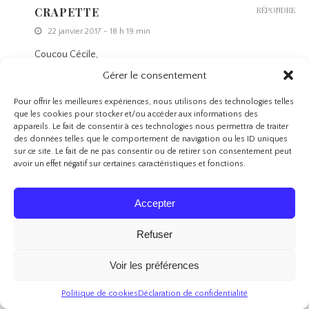
CRAPETTE
RÉPONDRE
22 janvier 2017 - 18 h 19 min
Coucou Cécile,
Ah ben je ne suis pas seule ça me rassure
Gérer le consentement
Bisous
Pour offrir les meilleures expériences, nous utilisons des technologies telles
que les cookies pour stocker et/ou accéder aux informations des
appareils. Le fait de consentir à ces technologies nous permettra de traiter
AURÉLIE - AUNATUR-ELLE
RÉPONDRE
des données telles que le comportement de navigation ou les ID uniques
sur ce site. Le fait de ne pas consentir ou de retirer son consentement peut
20 janvier 2017 - 10 h 25 min
avoir un effet négatif sur certaines caractéristiques et fonctions.
Coucou ma belle ,
Je comprends ta déception et je rejoins ton avis sur le contenu de la
Accepter
box ce mois-ci !
Refuser
Bisous
Voir les préférences
CRAPETTE
RÉPONDRE
Politique de cookies
Déclaration de confidentialité
22 janvier 2017 - 18 h 20 min