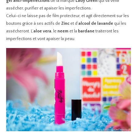
gel anti-imperfections
de la marque
Lady Green
qui va venir
assécher, purifier et apaiser les imperfections.
Celui-ci ne laisse pas de film protecteur, et agit directement sur les
boutons grâce à ses actifs de
Zinc
et d’
alcool de lavande
qui les
assécheront. L’
aloe vera
, le
neem
et la
bardane
traiteront les
imperfections et vont apaiser la peau.