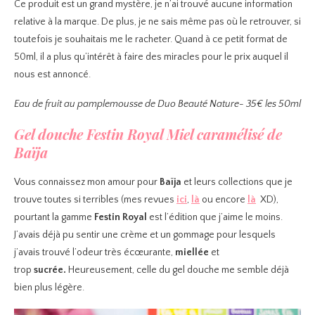
Ce produit est un grand mystère, je n’ai trouvé aucune information
relative à la marque. De plus, je ne sais même pas où le retrouver, si
toutefois je souhaitais me le racheter. Quand à ce petit format de
50ml, il a plus qu’intérêt à faire des miracles pour le prix auquel il
nous est annoncé.
Eau de fruit au pamplemousse de Duo Beauté Nature- 35€ les 50ml
Gel douche Festin Royal Miel caramélisé de
Baïja
Vous connaissez mon amour pour
Baïja
et leurs collections que je
trouve toutes si terribles (mes revues
ici
,
là
ou encore
là
XD),
pourtant la gamme
Festin Royal
est l’édition que j’aime le moins.
J’avais déjà pu sentir une crème et un gommage pour lesquels
j’avais trouvé l’odeur très écœurante,
miellée
et
trop
sucrée.
Heureusement, celle du gel douche me semble déjà
bien plus légère.