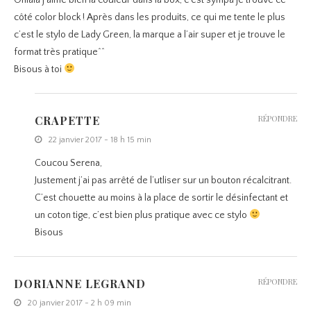
Ohlala j’aime bien la couleur dans la box, c’est sympa je trouve ce
côté color block ! Après dans les produits, ce qui me tente le plus
c’est le stylo de Lady Green, la marque a l’air super et je trouve le
format très pratique^^
Bisous à toi
CRAPETTE
RÉPONDRE
22 janvier 2017 - 18 h 15 min
Coucou Serena,
Justement j’ai pas arrêté de l’utliser sur un bouton récalcitrant.
C’est chouette au moins à la place de sortir le désinfectant et
un coton tige, c’est bien plus pratique avec ce stylo
Bisous
DORIANNE LEGRAND
RÉPONDRE
20 janvier 2017 - 2 h 09 min