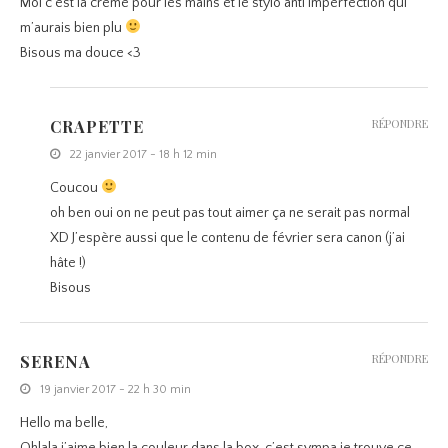
Moi c’est la crème pour les mains et le stylo anti imperfection qui
m’aurais bien plu
Bisous ma douce <3
CRAPETTE
RÉPONDRE
22 janvier 2017 - 18 h 12 min
Coucou
oh ben oui on ne peut pas tout aimer ça ne serait pas normal
XD J’espère aussi que le contenu de février sera canon (j’ai
hâte !)
Bisous
SERENA
RÉPONDRE
19 janvier 2017 - 22 h 30 min
Hello ma belle,