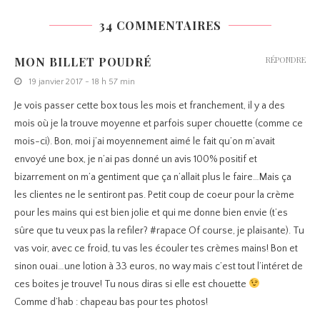
34 COMMENTAIRES
MON BILLET POUDRÉ
RÉPONDRE
19 janvier 2017 - 18 h 57 min
Je vois passer cette box tous les mois et franchement, il y a des
mois où je la trouve moyenne et parfois super chouette (comme ce
mois-ci). Bon, moi j’ai moyennement aimé le fait qu’on m’avait
envoyé une box, je n’ai pas donné un avis 100% positif et
bizarrement on m’a gentiment que ça n’allait plus le faire…Mais ça
les clientes ne le sentiront pas. Petit coup de coeur pour la crème
pour les mains qui est bien jolie et qui me donne bien envie (t’es
sûre que tu veux pas la refiler? #rapace Of course, je plaisante). Tu
vas voir, avec ce froid, tu vas les écouler tes crèmes mains! Bon et
sinon ouai…une lotion à 33 euros, no way mais c’est tout l’intéret de
ces boites je trouve! Tu nous diras si elle est chouette
Comme d’hab : chapeau bas pour tes photos!