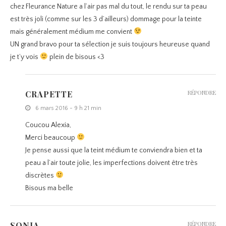
chez Fleurance Nature a l’air pas mal du tout, le rendu sur ta peau
est très joli (comme sur les 3 d’ailleurs) dommage pour la teinte
mais généralement médium me convient
UN grand bravo pour ta sélection je suis toujours heureuse quand
je t’y vois
plein de bisous <3
CRAPETTE
RÉPONDRE
6 mars 2016 - 9 h 21 min
Coucou Alexia,
Merci beaucoup
Je pense aussi que la teint médium te conviendra bien et ta
peau a l’air toute jolie, les imperfections doivent être très
discrètes
Bisous ma belle
SONIA
RÉPONDRE