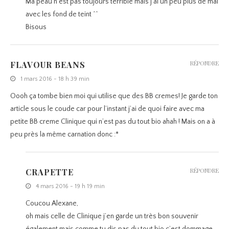
Ma peau n’est pas toujours terrible mais j’ai un peu plus de mal
avec les fond de teint ^^
Bisous
FLAVOUR BEANS
RÉPONDRE
1 mars 2016 - 18 h 39 min
Oooh ça tombe bien moi qui utilise que des BB cremes! Je garde ton
article sous le coude car pour l’instant j’ai de quoi faire avec ma
petite BB creme Clinique qui n’est pas du tout bio ahah ! Mais on a à
peu près la même carnation donc :*
CRAPETTE
RÉPONDRE
4 mars 2016 - 19 h 19 min
Coucou Alexane,
oh mais celle de Clinique j’en garde un très bon souvenir