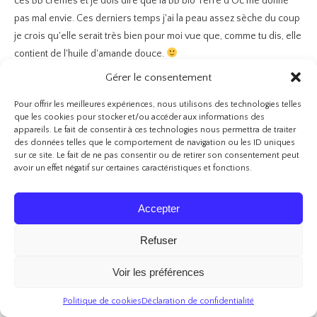
ces BB crèmes et je dois dire que la BB bio Terre d'Oc me donne
pas mal envie. Ces derniers temps j'ai la peau assez sèche du coup
je crois qu'elle serait très bien pour moi vue que, comme tu dis, elle
contient de l'huile d'amande douce.
J'ai toujours eu envie de tester Fleurance Nature mais je suis
Gérer le consentement
incapable de les trouver ou bien me faire livrer leur produits où je
Pour offrir les meilleures expériences, nous utilisons des technologies telles
vis du coup je crois ne pas pouvoir tester cette duxième BB crème
que les cookies pour stocker et/ou accéder aux informations des
que tu nous présente… C'est dommage car je trouve le résultat
appareils. Le fait de consentir à ces technologies nous permettra de traiter
vraiment magnifique sur ta peau. ^^
des données telles que le comportement de navigation ou les ID uniques
sur ce site. Le fait de ne pas consentir ou de retirer son consentement peut
En fait je crois que tu vas me faire craquer pour la toute première
avoir un effet négatif sur certaines caractéristiques et fonctions.
BB crème. La troisième de chez SoBio'Etic n'est pas faite pour moi je
crois bien vu ma peau sèche hihi ^^ En tout cas j'ai adoré ton article
Accepter
ma jolie! Des bisous xoxo Passe une très belle journée <3
Marie-Claire.
Refuser
Voir les préférences
CRAPETTE
RÉPONDRE
Politique de cookies
Déclaration de confidentialité
6 mars 2016 - 8 h 44 min