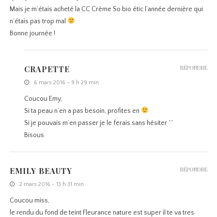
Mais je m’étais acheté la CC Crème So bio étic l’année dernière qui
n’étais pas trop mal
Bonne journée !
CRAPETTE
RÉPONDRE
6 mars 2016 - 9 h 29 min
Coucou Emy,
Si ta peau n’en a pas besoin, profites en
Si je pouvais m’en passer je le ferais sans hésiter ^^
Bisous
EMILY BEAUTY
RÉPONDRE
2 mars 2016 - 13 h 31 min
Coucou miss,
le rendu du fond de teint Fleurance nature est super il te va tres