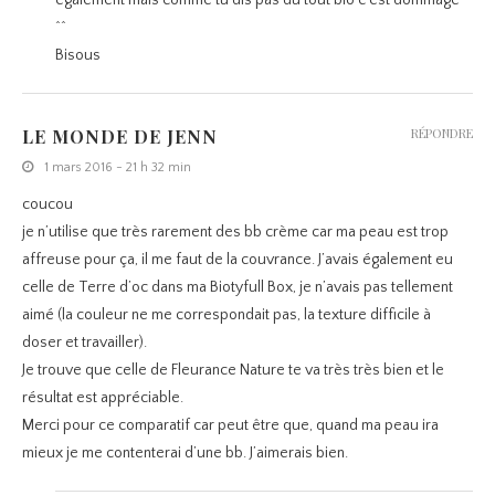
également mais comme tu dis pas du tout bio c’est dommage
^^
Bisous
LE MONDE DE JENN
RÉPONDRE
1 mars 2016 - 21 h 32 min
coucou
je n’utilise que très rarement des bb crème car ma peau est trop
affreuse pour ça, il me faut de la couvrance. J’avais également eu
celle de Terre d’oc dans ma Biotyfull Box, je n’avais pas tellement
aimé (la couleur ne me correspondait pas, la texture difficile à
doser et travailler).
Je trouve que celle de Fleurance Nature te va très très bien et le
résultat est appréciable.
Merci pour ce comparatif car peut être que, quand ma peau ira
mieux je me contenterai d’une bb. J’aimerais bien.