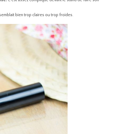
atte.
C’est assez compliqué devant le stand de faire son
emblait bien trop claires ou trop froides.