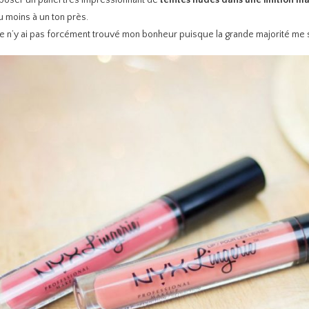
poser un panel très impressionnant de
teintes nudes dans une finition m
u moins à un ton près.
 je n’y ai pas forcément trouvé mon bonheur puisque la grande majorité me s