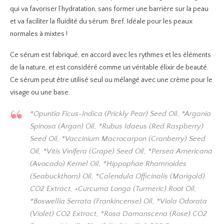
qui va favoriser l’hydratation, sans former une barrière sur la peau
et va faciliter la fluidité du sérum. Bref, Idéale pour les peaux
normales à mixtes !
Ce sérum est fabriqué, en accord avec les rythmes et les éléments
de la nature, et est considéré comme un véritable élixir de beauté.
Ce sérum peut être utilisé seul ou mélangé avec une crème pour le
visage ou une base.
*Opuntia Ficus-Indica (Prickly Pear) Seed Oil, *Argania
Spinosa (Argan) Oil, *Rubus Idaeus (Red Raspberry)
Seed Oil, *Vaccinium Macrocarpon (Cranberry) Seed
Oil, *Vitis Vinifera (Grape) Seed Oil, *Persea Americana
(Avocado) Kernel Oil, *Hippophae Rhamnoides
(Seabuckthorn) Oil, *Calendula Officinalis (Marigold)
CO2 Extract, +Curcuma Longa (Turmeric) Root Oil,
*Boswellia Serrata (Frankincense) Oil, *Viola Odorata
(Violet) CO2 Extract, *Rosa Damanscena (Rose) CO2