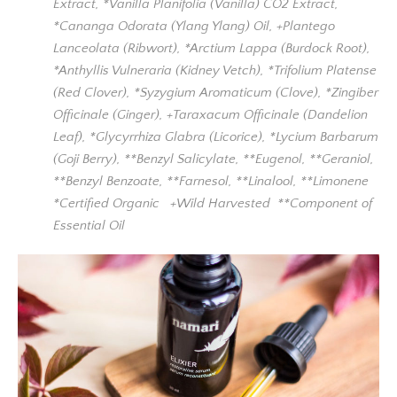
Extract, *Vanilla Planifolia (Vanilla) CO2 Extract,
*Cananga Odorata (Ylang Ylang) Oil, +Plantego
Lanceolata (Ribwort), *Arctium Lappa (Burdock Root),
*Anthyllis Vulneraria (Kidney Vetch), *Trifolium Platense
(Red Clover), *Syzygium Aromaticum (Clove), *Zingiber
Officinale (Ginger), +Taraxacum Officinale (Dandelion
Leaf), *Glycyrrhiza Glabra (Licorice), *Lycium Barbarum
(Goji Berry), **Benzyl Salicylate, **Eugenol, **Geraniol,
**Benzyl Benzoate, **Farnesol, **Linalool, **Limonene
*Certified Organic +Wild Harvested **Component of
Essential Oil