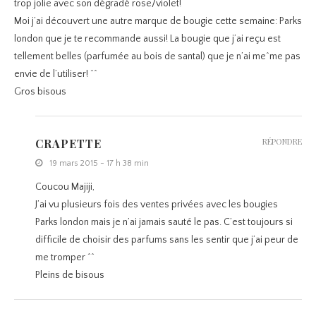
trop jolie avec son dégradé rose/violet!
Moi j’ai découvert une autre marque de bougie cette semaine: Parks
london que je te recommande aussi! La bougie que j’ai reçu est
tellement belles (parfumée au bois de santal) que je n’ai me^me pas
envie de l’utiliser! ^^
Gros bisous
CRAPETTE
RÉPONDRE
19 mars 2015 - 17 h 38 min
Coucou Majiji,
J’ai vu plusieurs fois des ventes privées avec les bougies
Parks london mais je n’ai jamais sauté le pas. C’est toujours si
difficile de choisir des parfums sans les sentir que j’ai peur de
me tromper ^^
Pleins de bisous