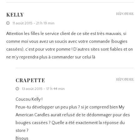
KELLY
RÉPONDRE
11 août 2015 - 21 h 19 min
Attention les filles le service client de ce site est très mauvais, si
comme moi vous avez un soucis avec votre commande (bougies
cassées), c’est pour votre pomme ! D’autres sites sont fiables et on
ne m’y reprendra plus à commander sur celui là
CRAPETTE
RÉPONDRE
13 août 2015 - 17 h 44 min
Coucou Kelly !
Peux-tu développer un peu plus ? si je comprend bien My
American Candles aurait refusé de te dédommager pour des
bougies cassées ? Quelle a été exactement la réponse du
store ?
Bisous