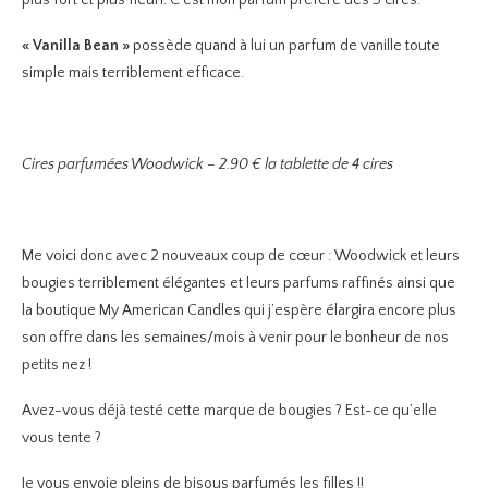
plus fort et plus fleuri. C’est mon parfum préféré des 3 cires.
« Vanilla Bean »
possède quand à lui un parfum de vanille toute
simple mais terriblement efficace.
Cires parfumées Woodwick – 2.90 € la tablette de 4 cires
Me voici donc avec 2 nouveaux coup de cœur : Woodwick et leurs
bougies terriblement élégantes et leurs parfums raffinés ainsi que
la boutique My American Candles qui j’espère élargira encore plus
son offre dans les semaines/mois à venir pour le bonheur de nos
petits nez !
Avez-vous déjà testé cette marque de bougies ? Est-ce qu’elle
vous tente ?
Je vous envoie pleins de bisous parfumés les filles !!