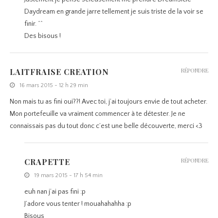
Daydream en grande jarre tellement je suis triste de la voir se
finir. ^^
Des bisous !
LAITFRAISE CREATION
RÉPONDRE
16 mars 2015 - 12 h 29 min
Non mais tu as fini oui??! Avec toi, j’ai toujours envie de tout acheter.
Mon portefeuille va vraiment commencer à te détester. Je ne
connaissais pas du tout donc c’est une belle découverte, merci <3
CRAPETTE
RÉPONDRE
19 mars 2015 - 17 h 54 min
euh nan j’ai pas fini :p
J’adore vous tenter ! mouahahahha :p
Bisous