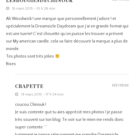
LESBOUGIESDECHINOUK
16 mars 2015 - 10 h 28 min
Ah Woodwick ! une marque que personnellement j’adore ! et
spécialement la Dreamsicle Daydream que j’ai en grande format qui
est une tuerie! C’est chouette qu’on puisse les trouver a présent
sur My american candle, cela va faire découvrir la marque a plus de
monde.
Tes photos sont très jolies
Bises
CRAPETTE
RÉPONDRE
19 mars 2015 - 17 h 54 min
coucou Chinouk !
Je suis contente que tu aies apprécié mes photos ! je passe
très souvent sur ton blog. Te voir sur le mien me rends donc
super contente ^^
Justement je pense séieusement me prendre Dreamsicle